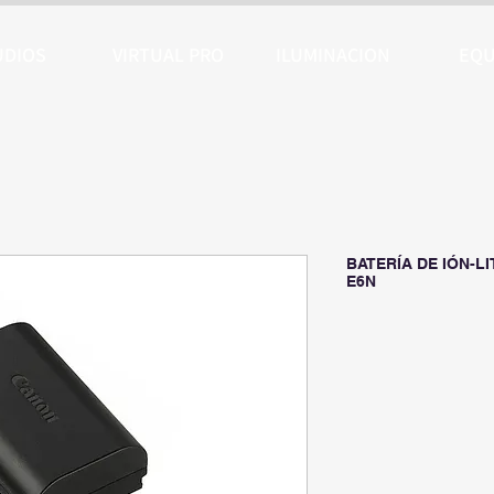
UDIOS
VIRTUAL PRO
ILUMINACION
EQU
BATERÍA DE IÓN-L
E6N