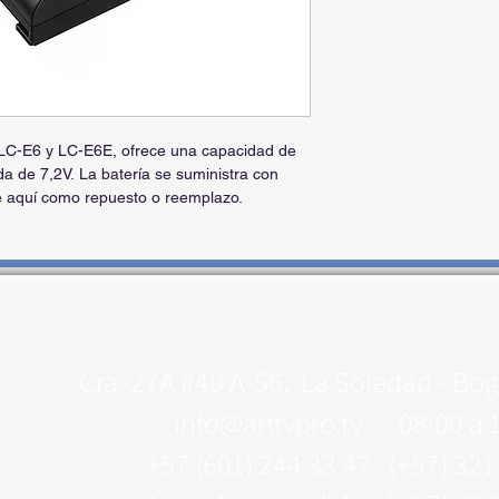
 LC-E6 y LC-E6E, ofrece una capacidad de
da de 7,2V. La batería se suministra con
e aquí como repuesto o reemplazo.
Cra. 27A #40 A-56, La Soledad - Bog
info@arttvpro.tv -
08:00 a 
+57 (601) 244 33 47. (+57) 32