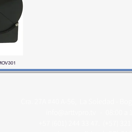
 MOV301
Cra. 27A #40 A-56, La Soledad - Bog
info@arttvpro.tv -
08:00 a 
+57 (601) 244 33 47. (+57) 32