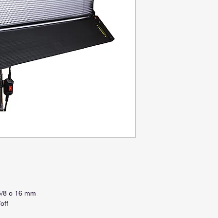
 5/8 o 16 mm
off