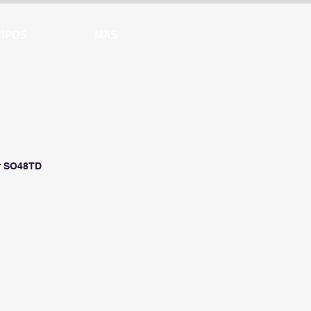
IPOS
MAS
or SO48TD