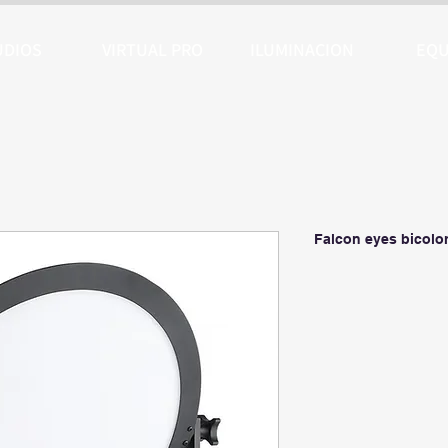
UDIOS
VIRTUAL PRO
ILUMINACION
EQU
Falcon eyes bicol