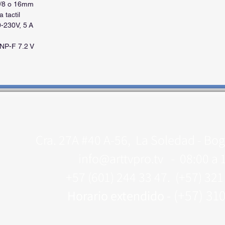
5/8 o 16mm
 tactil
0-230V, 5 A
 NP-F 7.2 V
Cra. 27A #40 A-56, La Soledad - Bog
info@arttvpro.tv -
08:00 a 
+57 (601) 244 33 47. (+57) 32
(+57) 31
Horario extendido -