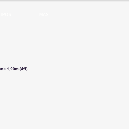
IPOS
MAS
nk 1,20m (4ft)