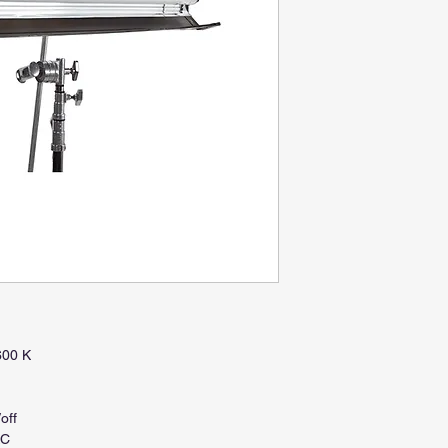
600 K
off
AC