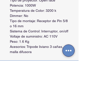
Tipo de proyector: Open face
Potencia: 1000W
Temperatura de Color: 3200 k
Dimmer: No
Tipo de montaje: Receptor de Pin 5/8
o 16 mm
Sistema de Control: Interruptor, on/off
Voltaje de suministro: AC 110V
Peso: 1.6 Kg
Acesorios: Tripode liviano 3 cañas,
malla difusora
Contactos
Cra. 27A #40 A-56, La Soledad - Bogotá -
Colombia.
info@arttvpro.tv -
08:00 a 18:00 Hs
+57 (601) 244 33 47. (+57) 321 476 4381
Horario extendido -
(+57) 3102108208.