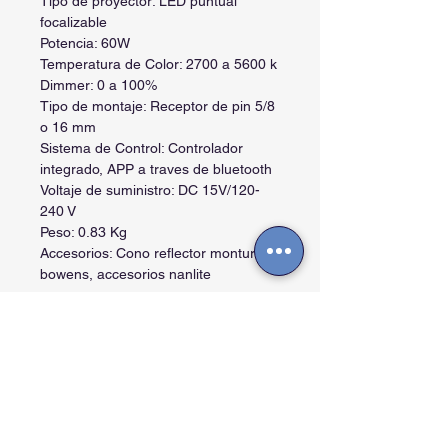
Tipo de proyector: LED puntual
focalizable
Potencia: 60W
Temperatura de Color: 2700 a 5600 k
Dimmer: 0 a 100%
Tipo de montaje: Receptor de pin 5/8
o 16 mm
Sistema de Control: Controlador
integrado, APP a traves de bluetooth
Voltaje de suministro: DC 15V/120-
240 V
Peso: 0.83 Kg
Accesorios: Cono reflector montura
bowens, accesorios nanlite
Contactos
Cra. 27A #40 A-56, La Soledad - Bogotá -
Colombia.
info@arttvpro.tv -
08:00 a 18:00 Hs