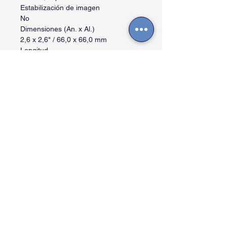
Estabilización de imagen
No
Dimensiones (An. x Al.)
2,6 x 2,6" / 66,0 x 66,0 mm
Longitud
3,1" / 77,4 mm
Peso
18,9 oz / 535 gramos
Enviar comentarios
Contactos
Cra. 27A #40 A-56, La Soledad - Bogotá -
Colombia.
info@arttvpro.tv -
08:00 a 18:00 Hs
+57 (601) 244 33 47. (+57) 321 476 4381
Horario extendido -
(+57) 3102108208.