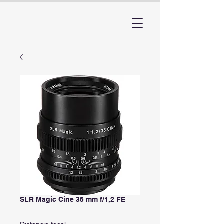
ARTTV
SLR Magic Cine 35 mm f/1,2 FE