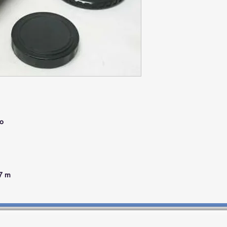
co
.7 m