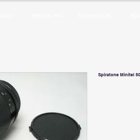
UDIOS
VIRTUAL PRO
ILUMINACION
EQU
Spiratone Minitel 5