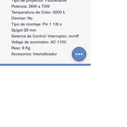
Tipo de proyector: Fluorecente
Potencia: 36W a 72W
Temperatura de Color: 3200 k
Dimmer: No
Tipo de montaje: Pin 1 1/8 o
Spigot 28 mm
Sistema de Control: Interruptor, on/off
Voltaje de suministro: AC 110V
Peso: 8 Kg
Accesorios: Intensificador
Contactos
Cra. 27A #40 A-56, La Soledad - Bogotá -
Colombia.
info@arttvpro.tv -
08:00 a 18:00 Hs
+57 (601) 244 33 47. (+57) 321 476 4381
Horario extendido -
(+57) 3102108208.