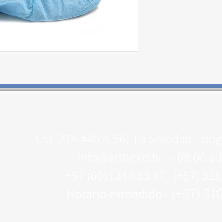
Cra. 27A #40 A-56, La Soledad - Bog
info@arttvpro.tv -
08:00 a 
+57 (601) 244 33 47. (+57) 32
(+57) 31
Horario extendido -